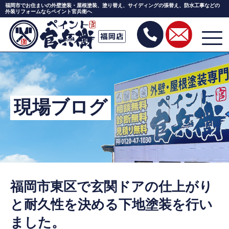
福岡市でお住まいの外壁塗装・屋根塗装、塗り替え、サイディングの張替え、防水工事などの
外装リフォームならペイント官兵衛へ
Skip
to
the
content
現場ブログ
福岡市東区で玄関ドアの仕上がり
と耐久性を決める下地塗装を行い
ました。