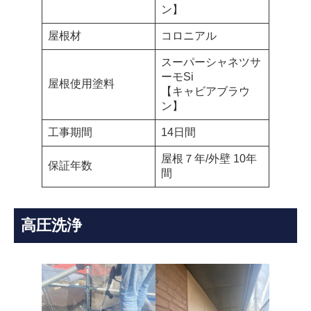
ン】
屋根材
コロニアル
スーパーシャネツサ
ーモSi
屋根使用塗料
【キャビアブラウ
ン】
工事期間
14日間
屋根７年/外壁 10年
保証年数
間
高圧洗浄