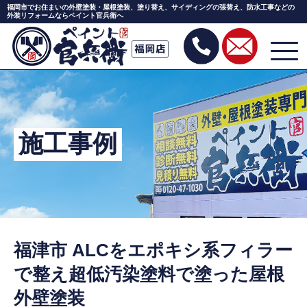
福岡市でお住まいの外壁塗装・屋根塗装、塗り替え、サイディングの張替え、防水工事などの
外装リフォームならペイント官兵衛へ
Skip
to
the
content
施工事例
福津市 ALCをエポキシ系フィラー
で整え超低汚染塗料で塗った屋根
外壁塗装