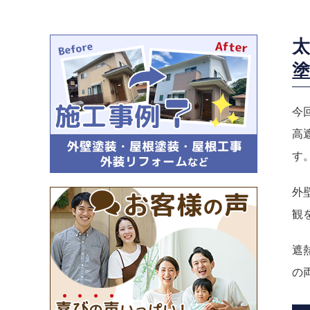
太
塗
今
高
す
外
観
遮
の