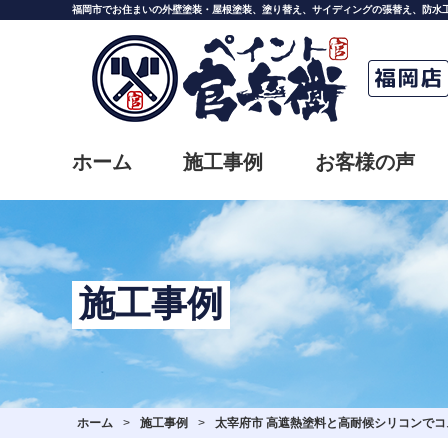
Skip
福岡市でお住まいの外壁塗装・屋根塗装、塗り替え、サイディングの張替え、防水
to
the
content
ホーム
施工事例
お客様の声
施工事例
ホーム
>
施工事例
>
太宰府市 高遮熱塗料と高耐候シリコンで