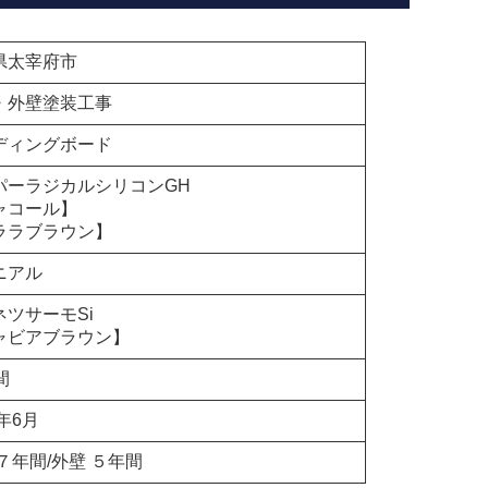
県太宰府市
・外壁塗装工事
ディングボード
パーラジカルシリコンGH
ャコール】
ララブラウン】
ニアル
ネツサーモSi
ャビアブラウン】
間
5年6月
７年間/外壁 ５年間