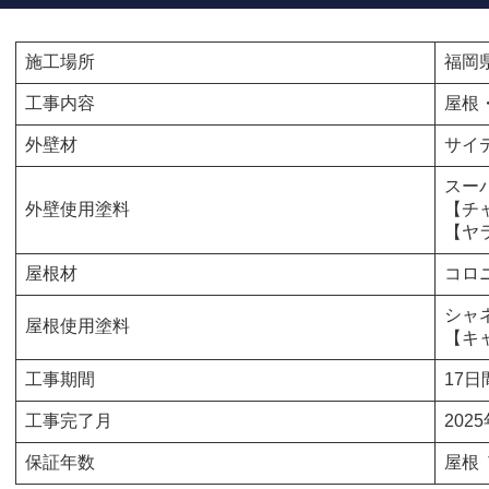
施工場所
福岡
工事内容
屋根
外壁材
サイ
スー
外壁使用塗料
【チ
【ヤ
屋根材
コロ
シャ
屋根使用塗料
【キ
工事期間
17日
工事完了月
202
保証年数
屋根 