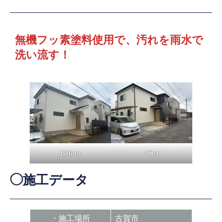
無機フッ素塗料使用で、汚れを雨水で
洗い流す！
Before
After
◯施工データ
・施工場所
古賀市