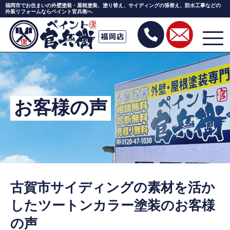
福岡市でお住まいの外壁塗装・屋根塗装、塗り替え、サイディングの張替え、防水工事などの
外装リフォームならペイント官兵衛へ
Skip
to
the
content
お客様の声
古賀市サイディングの素材を活か
したツートンカラー塗装のお客様
の声