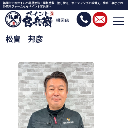
Skip
福岡市でお住まいの外壁塗装・屋根塗装、塗り替え、サイディングの張替え、防水工事などの
to
外装リフォームならペイント官兵衛へ
the
content
松畠 邦彦