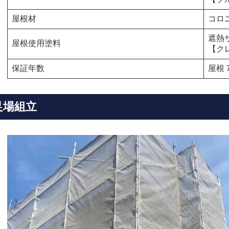
屋根材
コロ
遮熱サ
屋根使用塗料
【ク
保証年数
屋根７
足場組立