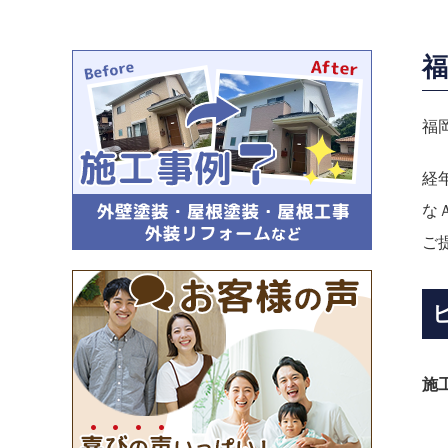
福
福
経
な
ご
施工