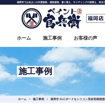
Skip
福岡市でお住まいの外壁塗装・屋根塗装、塗り替え、サイディングの張替え、防水
to
the
content
ホーム
施工事例
お客様の声
施工事例
ホーム
>
施工事例
>
福津市 ALCボードをシリコン系多彩模様