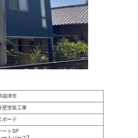
県福津市
外壁塗装工事
Ｃボード
ナートSP
ルートパーズ】